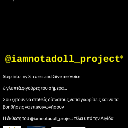
Step into my S h o e s and Give me Voice
6 γλυπτά,φιγούρες του σήμερα…
Σου ζητούν να σταθείς δίπλατους,να τα γνωρίσεις και να τα
βοηθήσεις να επικοινωνήσουν
Η έκθεση του @iamnotadoll_project τέλει υπό την Αιγίδα