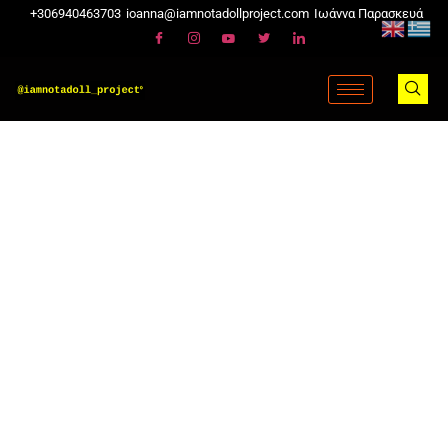
+306940463703
ioanna@iamnotadollproject.com
Ιωάννα Παρασκευά